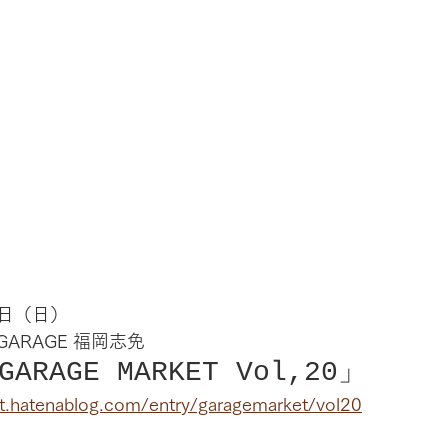
日（日）
 GARAGE 福岡志免
GARAGE MARKET Vol,20」
et.hatenablog.com/entry/garagemarket/vol20