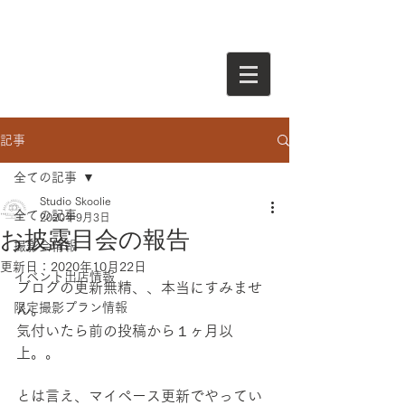
記事
全ての記事
Studio Skoolie
全ての記事
2020年9月3日
お披露目会の報告
撮影会情報
更新日：
2020年10月22日
イベント出店情報
ブログの更新無精、、本当にすみませ
限定撮影プラン情報
ん。
気付いたら前の投稿から１ヶ月以
上。。
とは言え、マイペース更新でやってい