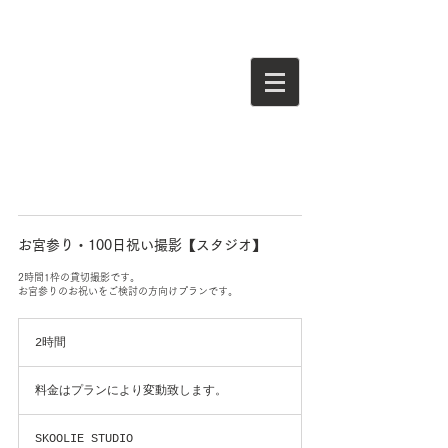
お宮参り・100日祝い撮影【スタジオ】
2時間1枠の貸切撮影です。
お宮参りのお祝いをご検討の方向けプランです。
2時間
2
時
料
間
金
料金はプランにより変動致します。
は
プ
ラ
SKOOLIE STUDIO
ン