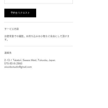
に
よ
り
変
予約をリクエスト
動
致
し
ま
サービス内容
す。
白壁背景での撮影。お持ち込みお小物など自由にして頂けま
す。
連絡先
2-13-1 Takatori, Sawara Ward, Fukuoka, Japan
070-8516-2860
skooliestudio@gmail.com
SKOOLIE STUDIO
SKOOLIE LIFE LLC.
〒
814-0011