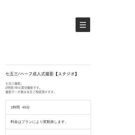
七五三/ハーフ成人式撮影【スタジオ】
七五三撮影。
2時間1枠の貸切撮影です。
撮影データ数は当日ご相談頂けます。
1時間 45分
1
時
料
4
金
料金はプランにより変動致します。
5
は
分
プ
ラ