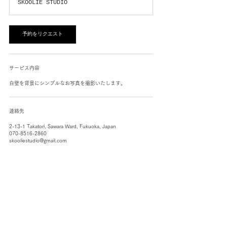
SKOOLIE STUDIO
ン
に
よ
り
変
予約をリクエスト
動
致
し
ま
サービス内容
す。
白壁を背景にシンプルなお写真を撮影いたします。
連絡先
2-13-1 Takatori, Sawara Ward, Fukuoka, Japan
070-8516-2860
skooliestudio@gmail.com
SKOOLIE STUDIO
SKOOLIE LIFE LLC.
〒
814-0011