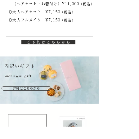
（ヘアセット・お着付け）¥11,000
（税込）
◎大人ヘアセット ¥7,150
（税込）
◎大人フルメイク ¥7,150
（税込）
ご 予 約 は こ ち ら か ら
内祝いギフト
-uchiiwai gift
詳細はこちらから
撮影したお写真で
オリジナルカード付