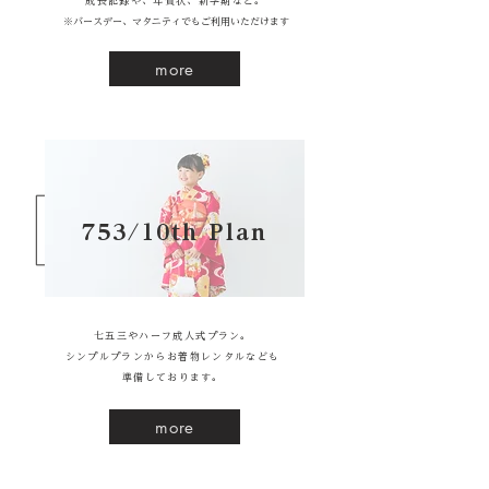
成長記録や、年賀状、新学期など。
※バースデー、マタニティでもご利用いただけます
more
753/10th Plan
七五三やハーフ成人式プラン。
シンプルプランからお着物レンタルなども
​準備しております。
more