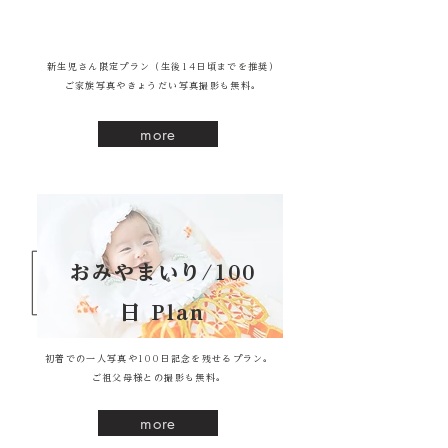
新生児さん限定プラン（生後14日頃までを推奨）
ご家族写真やきょうだい写真撮影も無料。
more
おみやまいり/100
日 Plan
初着での一人写真や100日記念を残せるプラン。
ご祖父母様との撮影も無料。
more