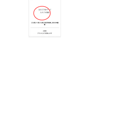
※ロケーション撮影または
スタジオ撮影のいずれかをご選択いただき、
ご希望のお日にちとお時間をお選びください。